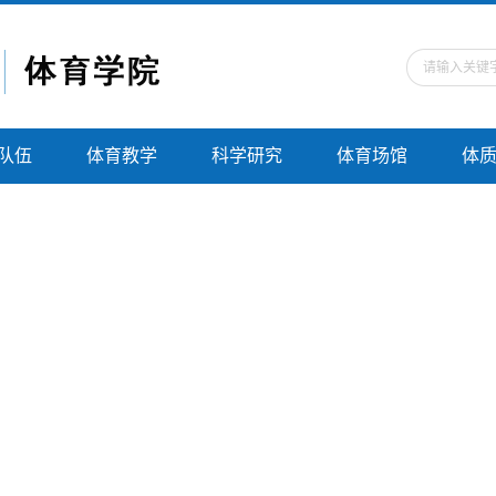
队伍
体育教学
科学研究
体育场馆
体