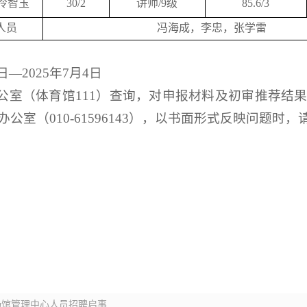
冷智玉
30/2
讲师
/9
级
85.6/3
人员
冯海成，李忠，张学雷
日—
2025
年
7
月
4
日
公室（体育馆
111
）查询，对申报材料及初审推荐结
办公室（
010-61596143
），以书面形式反映问题时，
院场馆管理中心人员招聘启事