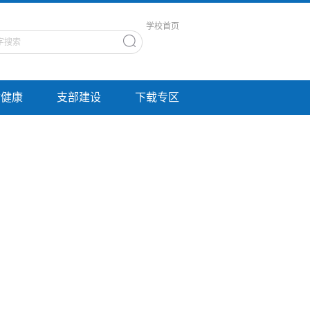
学校首页
质健康
支部建设
下载专区